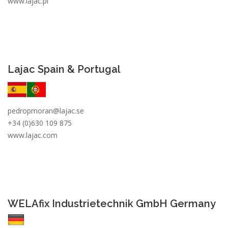
www.lajac.pl
Lajac Spain & Portugal
pedropmoran@
lajac
.se
+34 (0)630 109 875
www.lajac.com
WELAfix Industrietechnik GmbH Germany