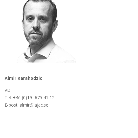
Almir Karahodzic
VD
Tel: +46 (0)19- 675 41 12
E-post:
almir@
lajac
.se