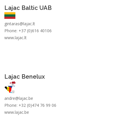
Lajac Baltic UAB
gintaras@
lajac
.lt
Phone: +37 (0)616 40106
www.lajac.lt
Lajac Benelux
andre@
lajac
.be
Phone: +32 (0)474 76 99 06
www.lajac.be