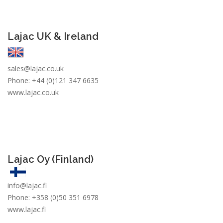
Lajac UK & Ireland
sales@
lajac
.co
.uk
Phone: +44 (0)121 347 6635
www.lajac.co.uk
Lajac Oy (Finland)
info@
lajac
.fi
Phone:
+358 (0)50 351 6978
www.lajac.fi