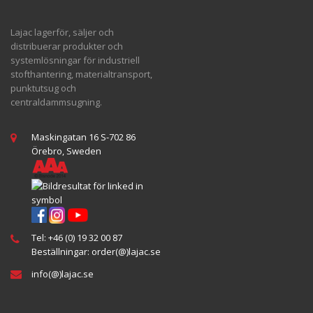
Lajac lagerför, säljer och
distribuerar produkter och
systemlösningar för industriell
stofthantering, materialtransport,
punktutsug och
centraldammsugning.
Maskingatan 16 S-702 86
Örebro, Sweden
Tel:
+46 (0) 19 32 00 87
Beställningar:
order(@
)lajac
.se
info(@)lajac.se