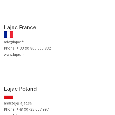
Lajac France
adv@
lajac
.fr
Phone: + 33 (0) 805 360 832
www.lajac.fr
Lajac Poland
andrzej@
lajac
.se
Phone: +48 (0)723 007 997