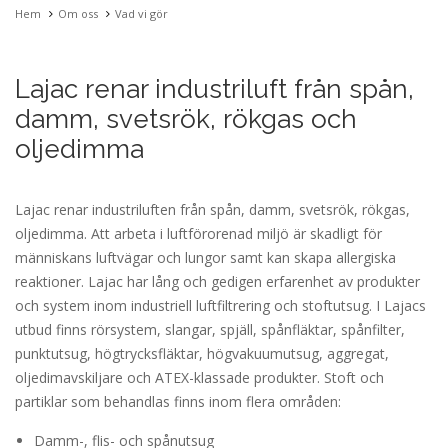
Hem
Om oss
Vad vi gör
Lajac renar industriluft från spån,
damm, svetsrök, rökgas och
oljedimma
Lajac renar industriluften från spån, damm, svetsrök, rökgas,
oljedimma. Att arbeta i luftförorenad miljö är skadligt för
människans luftvägar och lungor samt kan skapa allergiska
reaktioner. Lajac har lång och gedigen erfarenhet av produkter
och system inom industriell luftfiltrering och stoftutsug. I Lajacs
utbud finns rörsystem, slangar, spjäll, spånfläktar, spånfilter,
punktutsug, högtrycksfläktar, högvakuumutsug, aggregat,
oljedimavskiljare och ATEX-klassade produkter. Stoft och
partiklar som behandlas finns inom flera områden:
Damm-, flis- och spånutsug