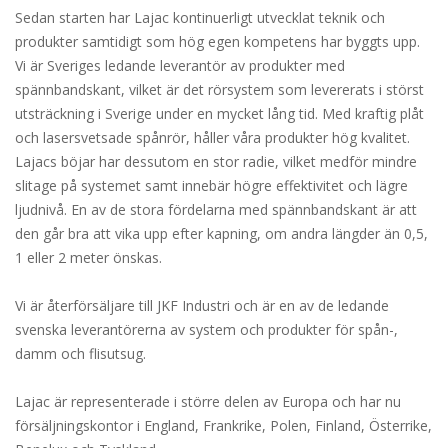
Sedan starten har Lajac kontinuerligt utvecklat teknik och
produkter samtidigt som hög egen kompetens har byggts upp.
Vi är Sveriges ledande leverantör av produkter med
spännbandskant, vilket är det rörsystem som levererats i störst
utsträckning i Sverige under en mycket lång tid. Med kraftig plåt
och lasersvetsade spånrör, håller våra produkter hög kvalitet.
Lajacs böjar har dessutom en stor radie, vilket medför mindre
slitage på systemet samt innebär högre effektivitet och lägre
ljudnivå. En av de stora fördelarna med spännbandskant är att
den går bra att vika upp efter kapning, om andra längder än 0,5,
1 eller 2 meter önskas.
Vi är återförsäljare till JKF Industri och är en av de ledande
svenska leverantörerna av system och produkter för spån-,
damm och flisutsug.
Lajac är representerade i större delen av Europa och har nu
försäljningskontor i England, Frankrike, Polen, Finland, Österrike,