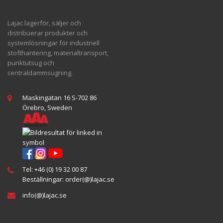
Lajac lagerför, säljer och
distribuerar produkter och
systemlösningar för industriell
stofthantering, materialtransport,
punktutsug och
centraldammsugning.
Maskingatan 16 S-702 86
Örebro, Sweden
Tel:
+46 (0) 19 32 00 87
Beställningar:
order(@
)lajac
.se
info(@)lajac.se