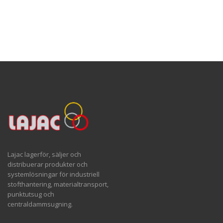
Lajac lagerför, säljer och
distribuerar produkter och
systemlösningar för industriell
stofthantering, materialtransport,
punktutsug och
centraldammsugning.