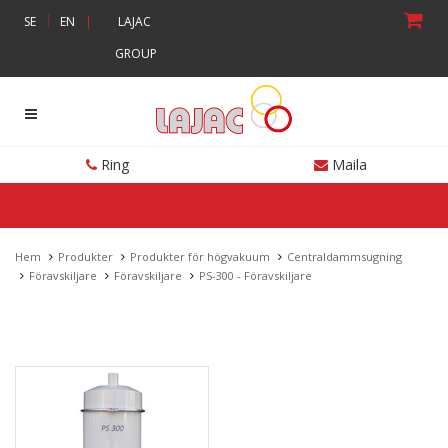
|
SE
EN
|
LAJAC
GROUP
Ring
Maila
Hem
Produkter
Produkter för högvakuum
Centraldammsugning
Föravskiljare
Föravskiljare
PS-300 - Föravskiljare