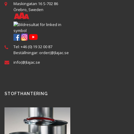
Maskingatan 16 S-702 86
Örebro, Sweden
Tel:
+46 (0) 19 32 00 87
Beställningar:
order(@
)lajac
.se
info(@)lajac.se
STOFTHANTERING