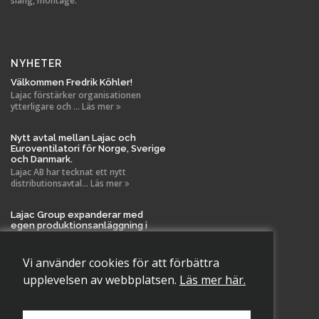
slang, montage.
NYHETER
Välkommen Fredrik Köhler!
Lajac förstärker organisationen
ytterligare och ... Läs mer
Nytt avtal mellan Lajac och
Euroventilatori för Norge, Sverige
och Danmark.
Lajac AB har tecknat ett nytt
distributionsavtal... Läs mer
Lajac Group expanderar med
egen produktionsanläggning i
Tanela!
Vi är stolta över att meddela en viktig
milstolpe i La... Läs mer
Vi använder cookies för att förbättra
upplevelsen av webbplatsen.
Läs mer här.