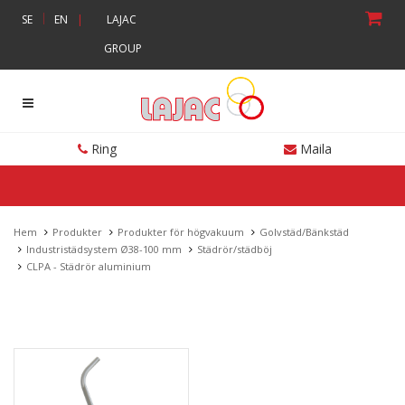
|
SE
EN
|
LAJAC
GROUP
Ring
Maila
Hem
Produkter
Produkter för högvakuum
Golvstäd/Bänkstäd
Industristädsystem Ø38-100 mm
Städrör/städböj
CLPA - Städrör aluminium