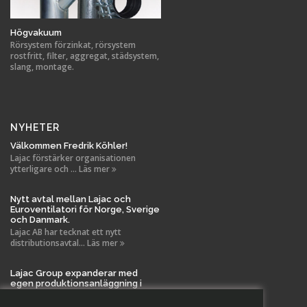
Högvakuum
Rörsystem förzinkat, rörsystem
rostfritt, filter, aggregat, städsystem,
slang, montage.
NYHETER
Välkommen Fredrik Köhler!
Lajac förstärker organisationen
ytterligare och ... Läs mer
Nytt avtal mellan Lajac och
Euroventilatori för Norge, Sverige
och Danmark.
Lajac AB har tecknat ett nytt
distributionsavtal... Läs mer
Lajac Group expanderar med
egen produktionsanläggning i
Tanela!
Vi är stolta över att meddela en viktig