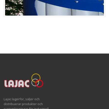
Lajac lagerför, säljer och
distribuerar produkter och
systemlösningar för industriell