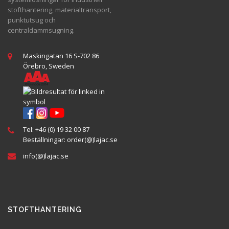
stofthantering, materialtransport,
punktutsug och
centraldammsugning.
Maskingatan 16 S-702 86
Örebro, Sweden
Tel:
+46 (0) 19 32 00 87
Beställningar:
order(@
)lajac
.se
info(@)lajac.se
STOFTHANTERING