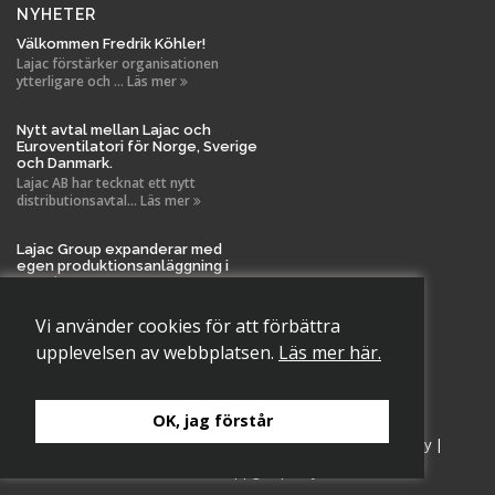
NYHETER
Välkommen Fredrik Köhler!
Lajac förstärker organisationen
ytterligare och ... Läs mer
Nytt avtal mellan Lajac och
Euroventilatori för Norge, Sverige
och Danmark.
Lajac AB har tecknat ett nytt
distributionsavtal... Läs mer
Lajac Group expanderar med
egen produktionsanläggning i
Tanela!
Vi är stolta över att meddela en viktig
milstolpe i La... Läs mer
Vi använder cookies för att förbättra
upplevelsen av webbplatsen.
Läs mer här.
OK, jag förstår
Copyright 2026 Lajac AB., All rights reserved.
Cookiepolicy
|
Personuppgiftspolicy