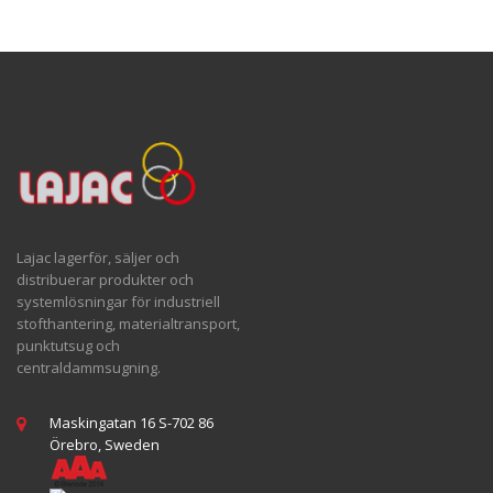
Lajac lagerför, säljer och
distribuerar produkter och
systemlösningar för industriell
stofthantering, materialtransport,
punktutsug och
centraldammsugning.
Maskingatan 16 S-702 86
Örebro, Sweden