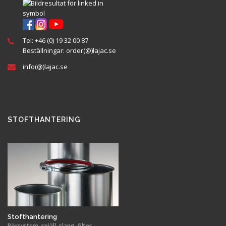
Tel:
+46 (0) 19 32 00 87
Beställningar:
order(@
)lajac
.se
info(@)lajac.se
STOFTHANTERING
Stofthantering
Rörsystem, spjäll, slang, filter,