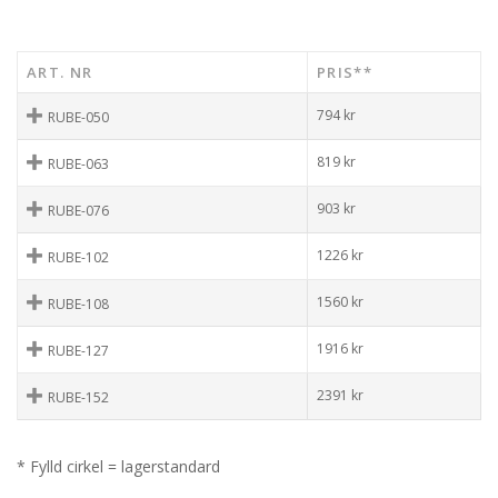
ART. NR
PRIS**
794
kr
RUBE-050
819
kr
RUBE-063
903
kr
RUBE-076
1226
kr
RUBE-102
1560
kr
RUBE-108
1916
kr
RUBE-127
2391
kr
RUBE-152
* Fylld cirkel = lagerstandard