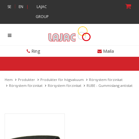
|
SE
EN
|
LAJAC
GROUP
Ring
Maila
Hem
Produkter
Produkter för högvakuum
Rörsystem förzinkat
Rörsystem förzinkat
Rörsystem förzinkat
RUBE - Gummislang antistat