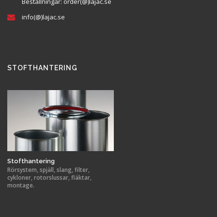
Beställningar:
order(@
)lajac
.se
info(@)lajac.se
STOFTHANTERING
Stofthantering
Rörsystem, spjäll, slang, filter,
cykloner, rotorslussar, fläktar,
montage.