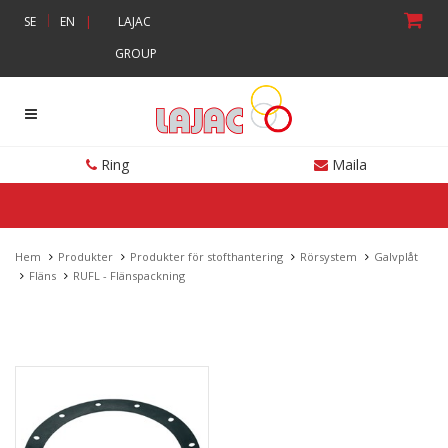
|
SE
EN
|
LAJAC
GROUP
Ring
Maila
Hem
Produkter
Produkter för stofthantering
Rörsystem
Galvplåt
Fläns
RUFL - Flänspackning