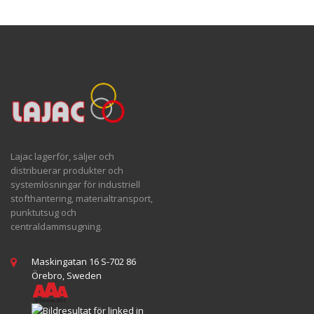
Lajac lagerför, säljer och
distribuerar produkter och
systemlösningar för industriell
stofthantering, materialtransport,
punktutsug och
centraldammsugning.
Maskingatan 16 S-702 86
Örebro, Sweden