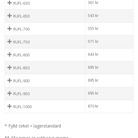
361
kr
RUFL-630
543
kr
RUFL-650
555
kr
RUFL-700
571
kr
RUFL-750
643
kr
RUFL-800
695
kr
RUFL-850
695
kr
RUFL-900
695
kr
RUFL-950
870
kr
RUFL-1000
* Fylld cirkel = lagerstandard
** Alla priser är exklusive moms