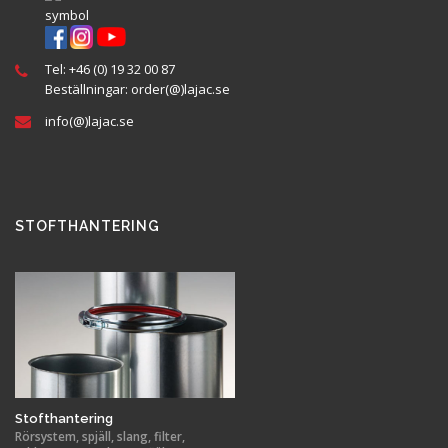
Tel:
+46 (0) 19 32 00 87
Beställningar:
order(@
)lajac
.se
info(@)lajac.se
STOFTHANTERING
Stofthantering
Rörsystem, spjäll, slang, filter,