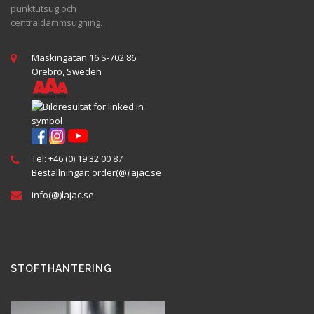
punktutsug och
centraldammsugning.
Maskingatan 16 S-702 86
Örebro, Sweden
Tel:
+46 (0) 19 32 00 87
Beställningar:
order(@
)lajac
.se
info(@)lajac.se
STOFTHANTERING