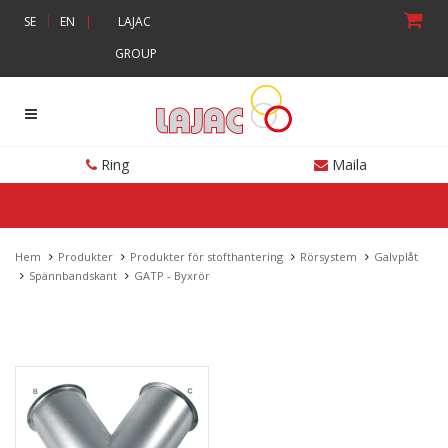
|
SE
EN
|
LAJAC
GROUP
Ring
Maila
Hem
Produkter
Produkter för stofthantering
Rörsystem
Galvplåt
Spännbandskant
GATP - Byxrör