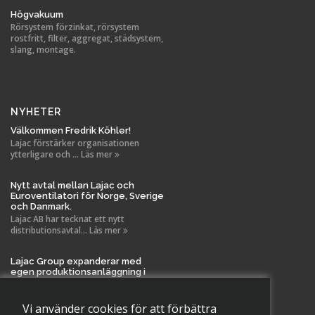
Högvakuum
Rörsystem förzinkat, rörsystem
rostfritt, filter, aggregat, städsystem,
slang, montage.
NYHETER
Välkommen Fredrik Köhler!
Lajac förstärker organisationen
ytterligare och ... Läs mer
Nytt avtal mellan Lajac och
Euroventilatori för Norge, Sverige
och Danmark.
Lajac AB har tecknat ett nytt
distributionsavtal... Läs mer
Lajac Group expanderar med
egen produktionsanläggning i
Tanela!
Vi är stolta över att meddela en viktig
milstolpe i La... Läs mer
Vi använder cookies för att förbättra