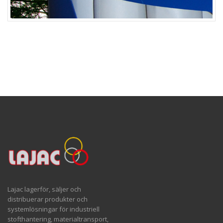
Lajac lagerför, säljer och
distribuerar produkter och
systemlösningar för industriell
stofthantering, materialtransport,