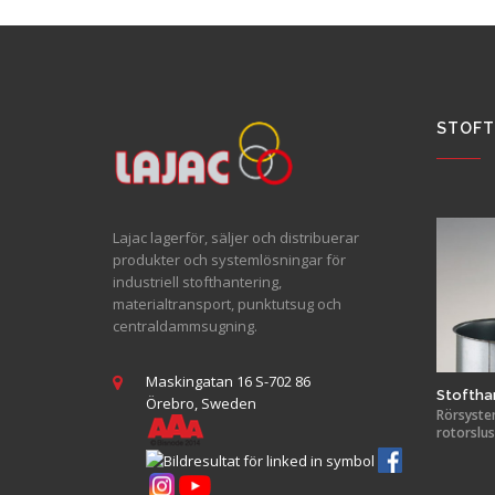
STOFT
Lajac lagerför, säljer och distribuerar
produkter och systemlösningar för
industriell stofthantering,
materialtransport, punktutsug och
centraldammsugning.
Maskingatan 16 S-702 86
Stoftha
Örebro, Sweden
Rörsystem,
rotorslus