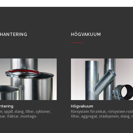
HANTERING
HÖGVAKUUM
ntering
Högvakuum
 spjäll, slang, filter, cykloner,
Rörsystem förzinkat, rörsystem rostf
sar, fläktar, montage.
filter, aggregat, städsystem, slang,