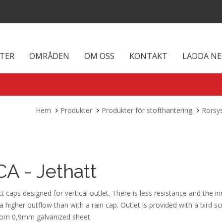
TER
OMRÅDEN
OM OSS
KONTAKT
LADDA N
Hem
Produkter
Produkter för stofthantering
Rörsy
A - Jethatt
 caps designed for vertical outlet. There is less resistance and the i
a higher outflow than with a rain cap. Outlet is provided with a bird sc
om 0,9mm galvanized sheet.