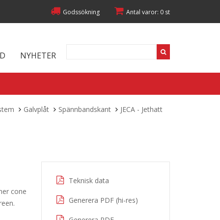
Godssökning
Antal varor: 0 st
ED
NYHETER
stem
Galvplåt
Spännbandskant
JECA - Jethatt
Teknisk data
nner cone
Generera PDF (hi-res)
reen.
Generera PDF