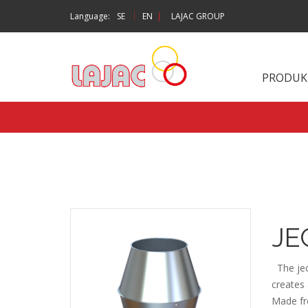
|
Language:
SE
EN
|
LAJAC GROUP
PRODUK
JEC
The ject
creates 
Made fr