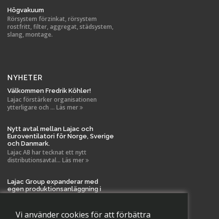
Högvakuum
Rörsystem förzinkat, rörsystem
rostfritt, filter, aggregat, städsystem,
slang, montage.
NYHETER
Välkommen Fredrik Köhler!
Lajac förstärker organisationen
ytterligare och ... Läs mer
Nytt avtal mellan Lajac och
Euroventilatori för Norge, Sverige
och Danmark.
Lajac AB har tecknat ett nytt
distributionsavtal... Läs mer
Lajac Group expanderar med
egen produktionsanläggning i
Tanela!
Vi är stolta över att meddela en viktig
milstolpe i La... Läs mer
Vi använder cookies för att förbättra