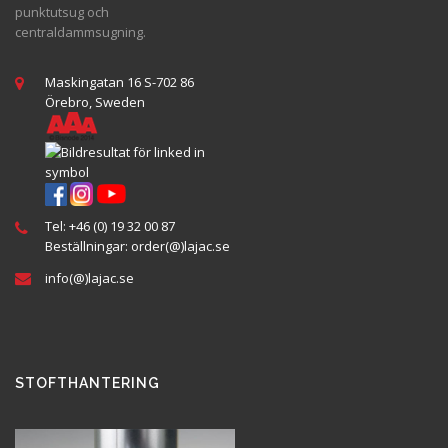
punktutsug och
centraldammsugning.
Maskingatan 16 S-702 86
Örebro, Sweden
Tel:
+46 (0) 19 32 00 87
Beställningar:
order(@
)lajac
.se
info(@)lajac.se
STOFTHANTERING