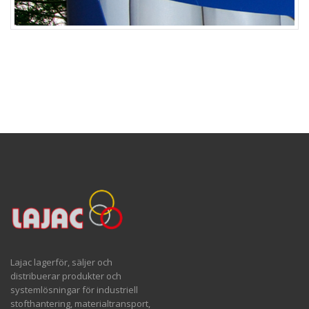
Lajac lagerför, säljer och
distribuerar produkter och
systemlösningar för industriell
stofthantering, materialtransport,