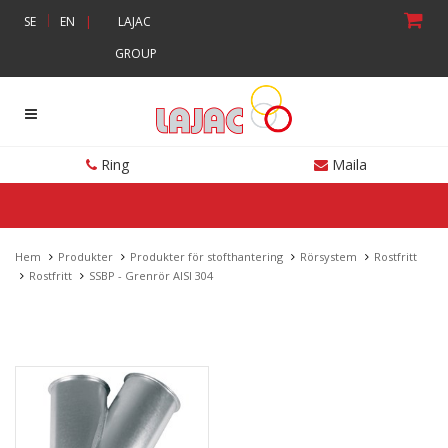
|
SE
EN
|
LAJAC
GROUP
Ring
Maila
Hem
Produkter
Produkter för stofthantering
Rörsystem
Rostfritt
Rostfritt
SSBP - Grenrör AISI 304