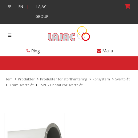
|
SE
EN
|
LAJAC
GROUP
Ring
Maila
Hem
Produkter
Produkter för stofthantering
Rörsystem
Svartplåt
3 mm svartplåt
TSPF - Flänsat rör svartplåt