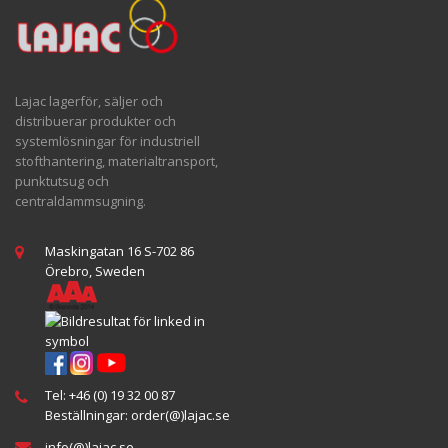
Lajac lagerför, säljer och
distribuerar produkter och
systemlösningar för industriell
stofthantering, materialtransport,
punktutsug och
centraldammsugning.
Maskingatan 16 S-702 86
Örebro, Sweden
Tel:
+46 (0) 19 32 00 87
Beställningar:
order(@
)lajac
.se
info(@)lajac.se