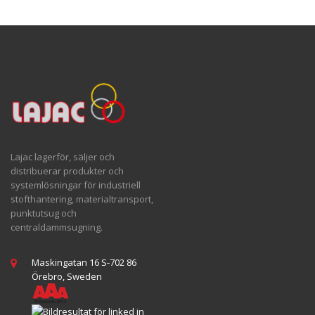
Lajac lagerför, säljer och
distribuerar produkter och
systemlösningar för industriell
stofthantering, materialtransport,
punktutsug och
centraldammsugning.
Maskingatan 16 S-702 86
Örebro, Sweden