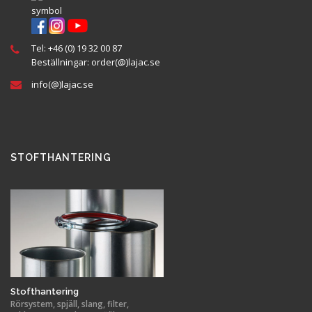
Tel:
+46 (0) 19 32 00 87
Beställningar:
order(@
)lajac
.se
info(@)lajac.se
STOFTHANTERING
Stofthantering
Rörsystem, spjäll, slang, filter,