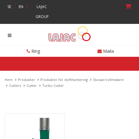
|
SE
EN
|
LAJAC
GROUP
Ring
Maila
Hem
Produkter
Produkter för stofthantering
Slussar/cellmatare
Cutters
Cutter
Turbo Cutter