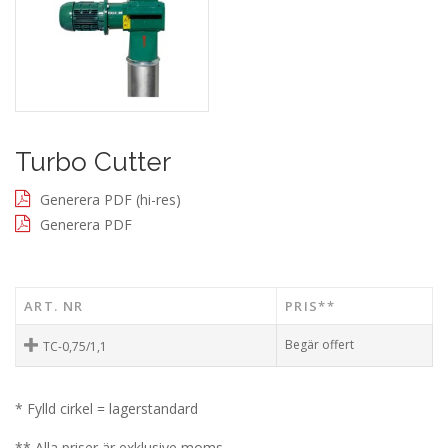
Turbo Cutter
Generera PDF (hi-res)
Generera PDF
ART. NR
PRIS**
Begär offert
TC-0,75/1,1
* Fylld cirkel = lagerstandard
** Alla priser är exklusive moms