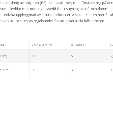
spiralslang av polyeten (PE) och elastomer, med förstärkning på den
n som skyddar mot nötning, avsedd för utsugning av luft och damm dä
att undvika uppbyggnad av statisk elektricitet. ANHO EX är en mer flexi
av ANHO och testas regelbundet för att säkerställa hållbarheten.
MM)
VAKUUM %
R (MM)
L
x20m)
60
65
x 30 m)
60
80