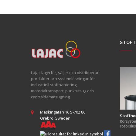
STOFT
Lajac lagerför, säljer och distribuerar
produkter och systemlösningar för
industriell stofthantering,
materialtransport, punktutsug och
centraldammsugning.
Maskingatan 16 S-702 86
Stoftha
Örebro, Sweden
Rörsystem,
rotorslus