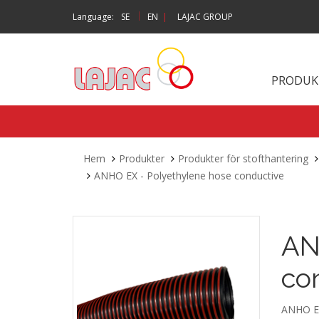
|
Language:
SE
EN
|
LAJAC GROUP
PRODUK
Hem
Produkter
Produkter för stofthantering
ANHO EX - Polyethylene hose conductive
AN
co
ANHO EX