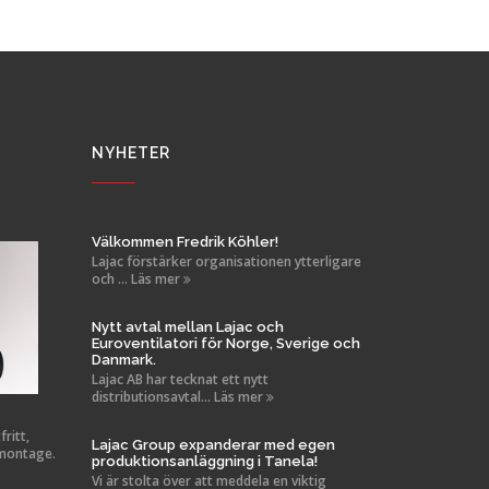
NYHETER
Välkommen Fredrik Köhler!
Lajac förstärker organisationen ytterligare
och ... Läs mer
Nytt avtal mellan Lajac och
Euroventilatori för Norge, Sverige och
Danmark.
Lajac AB har tecknat ett nytt
distributionsavtal... Läs mer
ritt,
Lajac Group expanderar med egen
 montage.
produktionsanläggning i Tanela!
Vi är stolta över att meddela en viktig