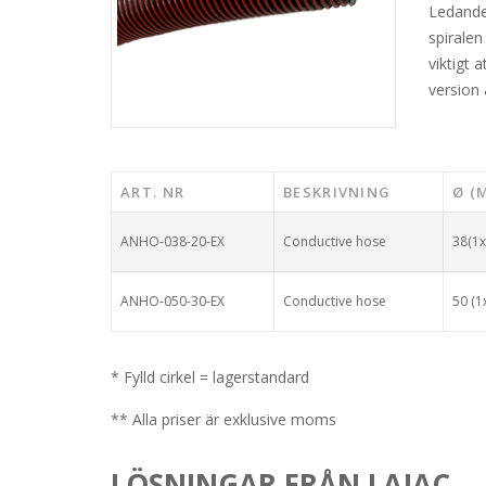
Ledande 
spirale
viktigt 
version 
ART. NR
BESKRIVNING
Ø (
ANHO-038-20-EX
Conductive hose
38(1
ANHO-050-30-EX
Conductive hose
50 (1
* Fylld cirkel = lagerstandard
** Alla priser är exklusive moms
LÖSNINGAR FRÅN LAJAC