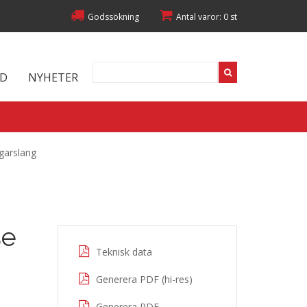
Godssökning
Antal varor: 0 st
ED
NYHETER
arslang
se
Teknisk data
Generera PDF (hi-res)
Generera PDF