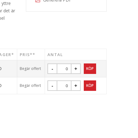
 yttre
r det är
bel
AGER*
PRIS**
ANTAL
Begär offert
Begär offert