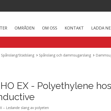
TER
OMRÅDEN
OM OSS
KONTAKT
LADDA N
Spånslang/Städslang
Spånslang och dammsugarslang
Dammsug
HO EX - Polyethylene ho
nductive
 – Ledande slang av polyeten