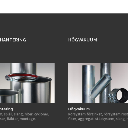
HANTERING
HÖGVAKUUM
ntering
Högvakuum
 spjäll, slang, filter, cykloner,
Rörsystem förzinkat, rörsystem rostf
sar, fläktar, montage.
filter, aggregat, städsystem, slang,