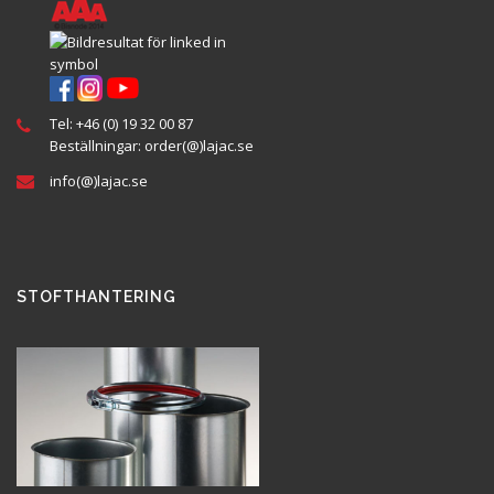
Tel:
+46 (0) 19 32 00 87
Beställningar:
order(@
)lajac
.se
info(@)lajac.se
STOFTHANTERING