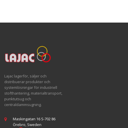
Lajac lagerför, säljer och
distribuerar produkter och
systemlösningar för industriell
stofthantering, materialtransport,
punktutsug och
centraldammsugning.
Maskingatan 16 S-702 86
Örebro, Sweden