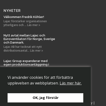
NYHETER
Välkommen Fredrik Köhler!
Lajac förstärker organisationen
ytterligare och ... Läs mer
Nytt avtal mellan Lajac och
Euroventilatori för Norge, Sverige
och Danmark.
Lajac AB har tecknat ett nytt
distributionsavtal... Läs mer
Lajac Group expanderar med
egen produktionsanläggning i
Tanela!
Vi är stolta över att meddela en viktig
milstolpe i La... Läs mer
Vi använder cookies för att förbättra
upplevelsen av webbplatsen.
Läs mer här.
OK, jag förstår
Copyright 2026 Lajac AB., All rights reserved.
Cookiepolicy
|