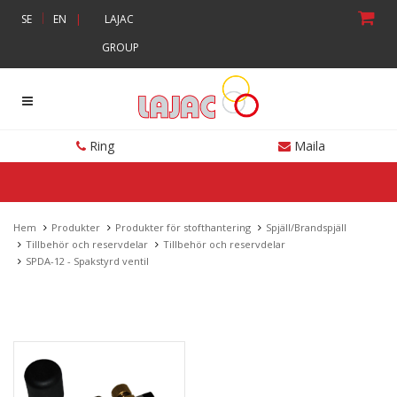
|
SE
EN
|
LAJAC
GROUP
Ring
Maila
Hem
Produkter
Produkter för stofthantering
Spjäll/Brandspjäll
Tillbehör och reservdelar
Tillbehör och reservdelar
SPDA-12 - Spakstyrd ventil